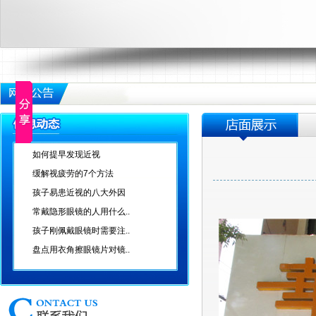
如何提早发现近视
缓解视疲劳的7个方法
孩子易患近视的八大外因
常戴隐形眼镜的人用什么..
孩子刚佩戴眼镜时需要注..
盘点用衣角擦眼镜片对镜..