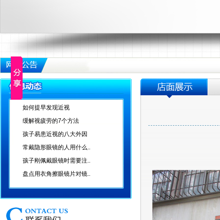
如何提早发现近视
缓解视疲劳的7个方法
孩子易患近视的八大外因
常戴隐形眼镜的人用什么..
孩子刚佩戴眼镜时需要注..
盘点用衣角擦眼镜片对镜..