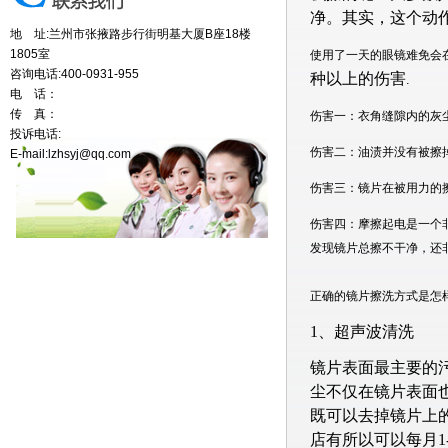
净。其实，这个动作
地 址:兰州市张掖路步行街明基大厦B座18楼
1805室
使用了一天的眼镜难免会
咨询电话:400-0931-955
种以上的伤害
.
电 话：
传 真：
伤害一：
衣角缝隙内的灰
投诉电话:
伤害二：油渍并没有被擦
E-mail:lzhsyj@qq.com
伤害三：镜片在被用力的
伤害四：摩擦起电是一个
发现镜片总擦不干净，还
正确的镜片擦洗方式是怎
1
、超声波清洗
镜片表面最主要的
尘不仅在镜片表面
既可以去掉镜片上
店有所以可以每月
1