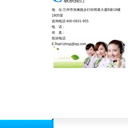
地 址:兰州市张掖路步行街明基大厦B座18楼
1805室
咨询电话:400-0931-955
电 话：
传 真：
投诉电话:
E-mail:lzhsyj@qq.com