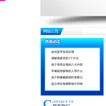
如何提早发现近视
缓解视疲劳的7个方法
孩子易患近视的八大外因
常戴隐形眼镜的人用什么..
孩子刚佩戴眼镜时需要注..
盘点用衣角擦眼镜片对镜..